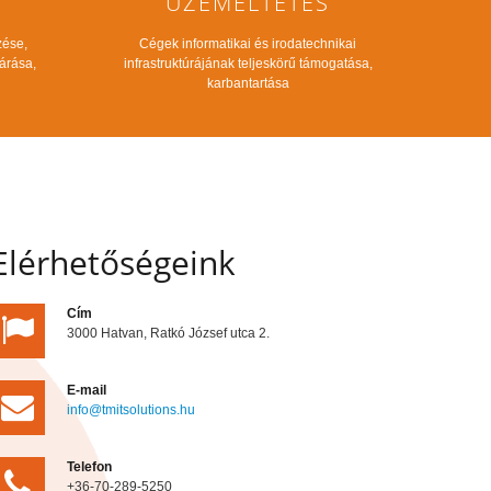
ÜZEMELTETÉS
zése,
Cégek informatikai és irodatechnikai
tárása,
infrastruktúrájának teljeskörű támogatása,
karbantartása
Elérhetőségeink
Cím
3000 Hatvan, Ratkó József utca 2.
E-mail
info@tmitsolutions.hu
Telefon
+36-70-289-5250