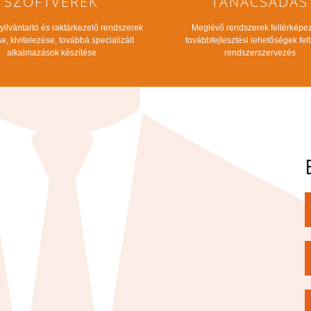
SZOFTVEREK
TANÁCSADÁS
nyilvántartó és raktárkezelő rendszerek
Meglévő rendszerek feltérképe
e, kivitelezése, továbbá specializált
továbbfejlesztési lehetőségek fel
alkalmazások készítése
rendszerszervezés