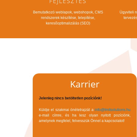
FEJLESZTÉS
Bemutatkozó weblapok, webshopok, CMS
Ügyviteli 
rendszerek készítése, telepítése,
tervezés
keresőoptimalizálás (SEO)
Karrier
Jelenleg nincs betöltetlen pozíciónk!
Küldje el szakmai önéletrajzát a
info@tmitsolutions.hu
e-mail címre, és ha lesz olyan nyitott pozíciónk,
amelynek megfelel, felvesszük Önnel a kapcsolatot!